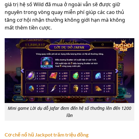
giá trị hệ số Wild đã mua ở ngoài vẫn sẽ được giữ
nguyên trong vòng quay miễn phí giúp các cao thủ
tăng cơ hội nhận thưởng không giới hạn mà không
mất thêm tiền cược.
Mini game Lời dụ dỗ Jafar đem đến hệ số thưởng lên đến 1200
lần
Cơ chế nổ hũ Jackpot trăm triệu đồng