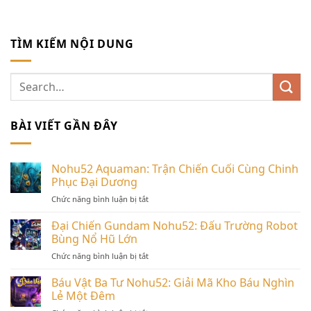
TÌM KIẾM NỘI DUNG
BÀI VIẾT GẦN ĐÂY
Nohu52 Aquaman: Trận Chiến Cuối Cùng Chinh
Phục Đại Dương
Chức năng bình luận bị tắt
ở
Nohu52
Aquaman:
Đại Chiến Gundam Nohu52: Đấu Trường Robot
Trận
Bùng Nổ Hũ Lớn
Chiến
Chức năng bình luận bị tắt
ở
Cuối
Đại
Cùng
Chiến
Báu Vật Ba Tư Nohu52: Giải Mã Kho Báu Nghìn
Chinh
Gundam
Lẻ Một Đêm
Phục
Nohu52:
Đại