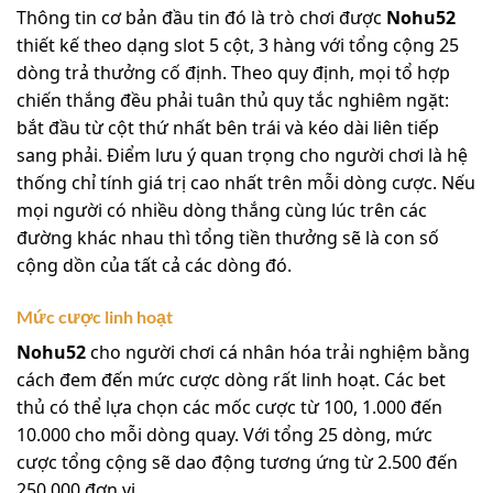
Thông tin cơ bản đầu tin đó là trò chơi được
Nohu52
thiết kế theo dạng slot 5 cột, 3 hàng với tổng cộng 25
dòng trả thưởng cố định. Theo quy định, mọi tổ hợp
chiến thắng đều phải tuân thủ quy tắc nghiêm ngặt:
bắt đầu từ cột thứ nhất bên trái và kéo dài liên tiếp
sang phải. Điểm lưu ý quan trọng cho người chơi là hệ
thống chỉ tính giá trị cao nhất trên mỗi dòng cược. Nếu
mọi người có nhiều dòng thắng cùng lúc trên các
đường khác nhau thì tổng tiền thưởng sẽ là con số
cộng dồn của tất cả các dòng đó.
Mức cược linh hoạt
Nohu52
cho người chơi cá nhân hóa trải nghiệm bằng
cách đem đến mức cược dòng rất linh hoạt. Các bet
thủ có thể lựa chọn các mốc cược từ 100, 1.000 đến
10.000 cho mỗi dòng quay. Với tổng 25 dòng, mức
cược tổng cộng sẽ dao động tương ứng từ 2.500 đến
250.000 đơn vị.