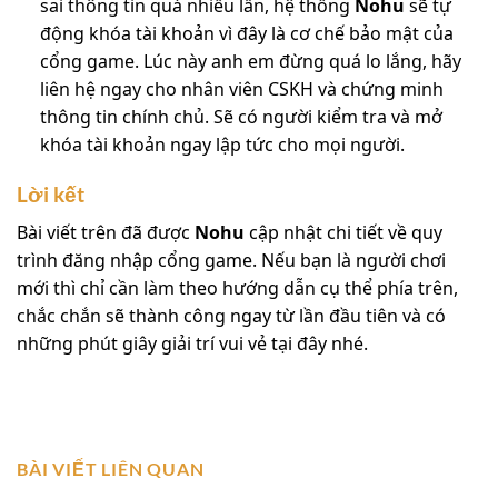
sai thông tin quá nhiều lần, hệ thống
Nohu
sẽ tự
động khóa tài khoản vì đây là cơ chế bảo mật của
cổng game. Lúc này anh em đừng quá lo lắng, hãy
liên hệ ngay cho nhân viên CSKH và chứng minh
thông tin chính chủ. Sẽ có người kiểm tra và mở
khóa tài khoản ngay lập tức cho mọi người.
Lời kết
Bài viết trên đã được
Nohu
cập nhật chi tiết về quy
trình đăng nhập cổng game. Nếu bạn là người chơi
mới thì chỉ cần làm theo hướng dẫn cụ thể phía trên,
chắc chắn sẽ thành công ngay từ lần đầu tiên và có
những phút giây giải trí vui vẻ tại đây nhé.
BÀI VIẾT LIÊN QUAN