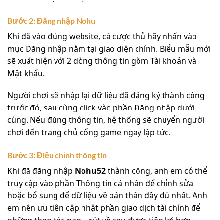
Bước 2: Đăng nhập Nohu
Khi đã vào đúng website, cá cược thủ hãy nhấn vào
mục Đăng nhập nằm tại giao diện chính. Biểu mẫu mới
sẽ xuất hiện với 2 dòng thông tin gồm Tài khoản và
Mật khẩu.
Người chơi sẽ nhập lại dữ liệu đã đăng ký thành công
trước đó, sau cùng click vào phần Đăng nhập dưới
cùng. Nếu đúng thông tin, hệ thống sẽ chuyển người
chơi đến trang chủ cổng game ngay lập tức.
Bước 3: Điều chỉnh thông tin
Khi đã đăng nhập
Nohu52
thành công, anh em có thể
truy cập vào phần Thông tin cá nhân để chỉnh sửa
hoặc bổ sung để dữ liệu về bản thân đầy đủ nhất. Anh
em nên ưu tiên cập nhật phần giao dịch tài chính để