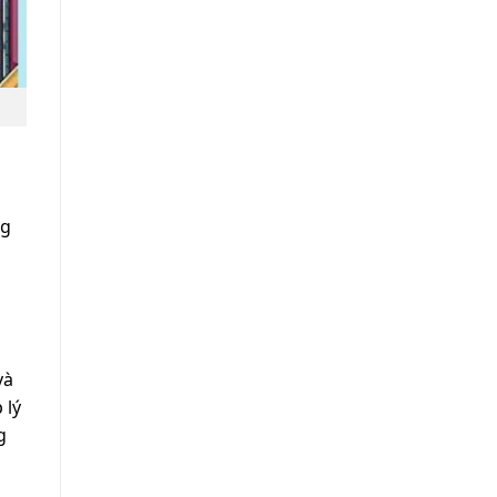
ng
và
 lý
g