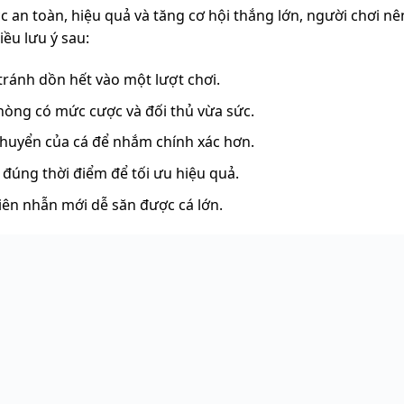
 an toàn, hiệu quả và tăng cơ hội thắng lớn, người chơi nê
ều lưu ý sau:
 tránh dồn hết vào một lượt chơi.
hòng có mức cược và đối thủ vừa sức.
 chuyển của cá để nhắm chính xác hơn.
úng thời điểm để tối ưu hiệu quả.
kiên nhẫn mới dễ săn được cá lớn.