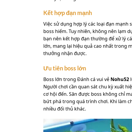
Kết hợp đạn mạnh
Việc sử dụng hợp lý các loại đạn mạnh s
boss hiếm. Tuy nhiên, không nên lạm dụ
bạn nên kết hợp đạn thường để xử lý c
lớn, mang lại hiệu quả cao nhất trong m
thưởng nhận được.
Ưu tiên boss lớn
Boss lớn trong Đánh cá vui vẻ
Nohu52
l
Người chơi cần quan sát chu kỳ xuất hiệ
cơ hội đến. Săn được boss không chỉ ma
bứt phá trong quá trình chơi. Khi làm ch
nhiều đối thủ khác.