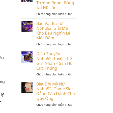
Chiến
Trường Robot Bùng
Cuối
Nổ Hũ Lớn
Cùng
Chinh
Chức năng bình luận bị tắt
ở
Phục
Đại
Đại
Chiến
Báu Vật Ba Tư
Dương
Gundam
Nohu52: Giải Mã
Nohu52:
Kho Báu Nghìn Lẻ
Đấu
Một Đêm
Trường
Robot
Chức năng bình luận bị tắt
ở
Bùng
Báu
Nổ
Vật
Điêu Thuyền
êu
Hũ
Ba
Nohu52: Tuyệt Thế
Lớn
Tư
Giai Nhân – Săn Hũ
Nohu52:
Cực Khủng
Giải
Mã
Chức năng bình luận bị tắt
ở
Kho
Điêu
ởng
Báu
Thuyền
Biệt Đội Mỹ Nữ
Nghìn
Nohu52:
Nohu52: Game Slot
Lẻ
Tuyệt
Đẳng Cấp Dành Cho
 lý
Một
Thế
Quý Ông
.
Đêm
Giai
Nhân
Chức năng bình luận bị tắt
ở
–
Biệt
Săn