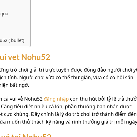
 quả
52 ( bullet)
vui vet Nohu52
ng trò chơi giải trí trực tuyến được đông đảo người chơi y
ch tính. Người chơi vừa có thể thư giãn, vừa có cơ hội săn
hiện bất ngờ.
ánh cá vui vẻ Nohu52
đăng nhập
còn thu hút bởi tỷ lệ trả thư
 Càng tiêu diệt nhiều cá lớn, phần thưởng bạn nhận được
ot cực khủng. Đây chính là lý do trò chơi trở thành điểm đến
vừa muốn thử thách kỹ năng và rinh thưởng giá trị mỗi ngày