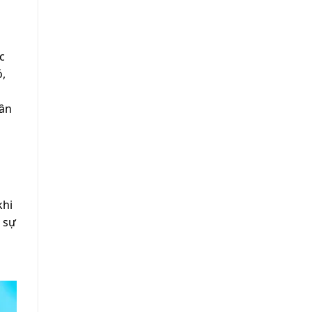
c
ó,
hần
khi
 sự