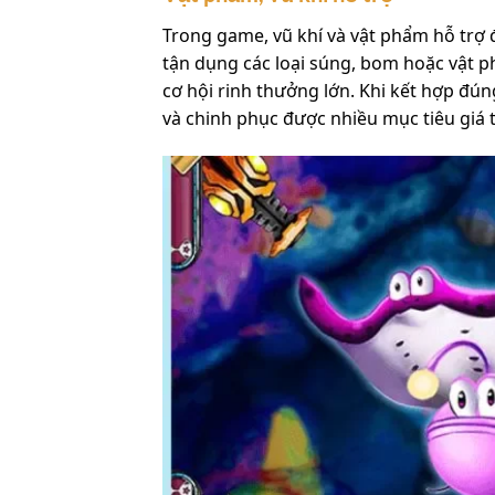
Trong game, vũ khí và vật phẩm hỗ trợ 
tận dụng các loại súng, bom hoặc vật ph
cơ hội rinh thưởng lớn. Khi kết hợp đún
và chinh phục được nhiều mục tiêu giá t