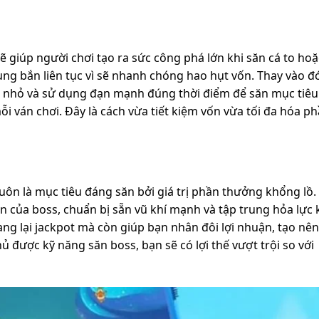
ẽ giúp người chơi tạo ra sức công phá lớn khi săn cá to hoặ
ng bắn liên tục vì sẽ nhanh chóng hao hụt vốn. Thay vào đ
á nhỏ và sử dụng đạn mạnh đúng thời điểm để săn mục tiêu
ỗi ván chơi. Đây là cách vừa tiết kiệm vốn vừa tối đa hóa p
uôn là mục tiêu đáng săn bởi giá trị phần thưởng khổng lồ.
n của boss, chuẩn bị sẵn vũ khí mạnh và tập trung hỏa lực 
ng lại jackpot mà còn giúp bạn nhân đôi lợi nhuận, tạo nên
ủ được kỹ năng săn boss, bạn sẽ có lợi thế vượt trội so với