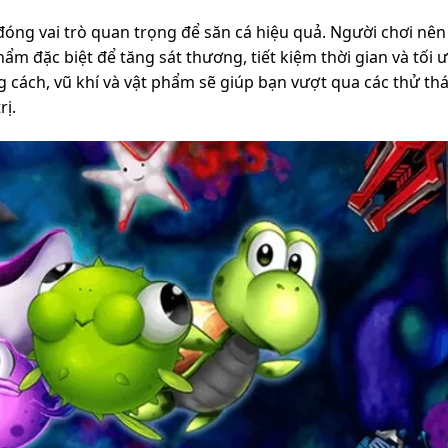
đóng vai trò quan trọng để săn cá hiệu quả. Người chơi nên
ẩm đặc biệt để tăng sát thương, tiết kiệm thời gian và tối 
g cách, vũ khí và vật phẩm sẽ giúp bạn vượt qua các thử th
rị.