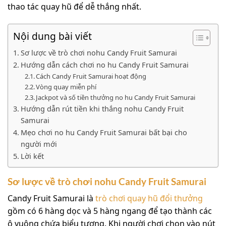
thao tác quay hũ để dễ thắng nhất.
Nội dung bài viết
Sơ lược về trò chơi nohu Candy Fruit Samurai
Hướng dẫn cách chơi no hu Candy Fruit Samurai
Cách Candy Fruit Samurai hoạt động
Vòng quay miễn phí
Jackpot và số tiền thưởng no hu Candy Fruit Samurai
Hướng dẫn rút tiền khi thắng nohu Candy Fruit
Samurai
Mẹo chơi no hu Candy Fruit Samurai bất bại cho
người mới
Lời kết
Sơ lược về trò chơi nohu Candy Fruit Samurai
Candy Fruit Samurai là
trò chơi quay hũ đổi thưởng
gồm có 6 hàng dọc và 5 hàng ngang để tạo thành các
ô vuông chứa biểu tượng. Khi người chơi chọn vào nút