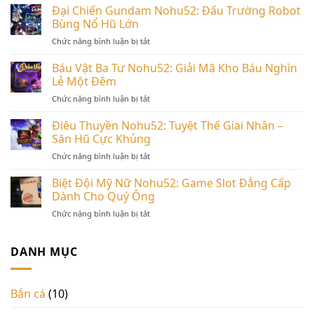
Aquaman:
Đại Chiến Gundam Nohu52: Đấu Trường Robot
Trận
Bùng Nổ Hũ Lớn
Chiến
Chức năng bình luận bị tắt
ở
Cuối
Đại
Cùng
Chiến
Báu Vật Ba Tư Nohu52: Giải Mã Kho Báu Nghìn
Chinh
Gundam
Lẻ Một Đêm
Phục
Nohu52:
Đại
Chức năng bình luận bị tắt
ở
Đấu
Dương
Báu
Trường
Vật
Điêu Thuyền Nohu52: Tuyệt Thế Giai Nhân –
Robot
Ba
Săn Hũ Cực Khủng
Bùng
Tư
Nổ
Chức năng bình luận bị tắt
ở
Nohu52:
Hũ
Điêu
Giải
Lớn
Thuyền
Biệt Đội Mỹ Nữ Nohu52: Game Slot Đẳng Cấp
Mã
Nohu52:
Dành Cho Quý Ông
Kho
Tuyệt
Báu
Chức năng bình luận bị tắt
ở
Thế
Nghìn
Biệt
Giai
Lẻ
Đội
Nhân
Một
DANH MỤC
Mỹ
–
Đêm
Nữ
Săn
Nohu52:
Hũ
Game
Cực
Bắn cá
(10)
Slot
Khủng
Đẳng