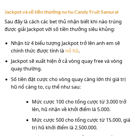
Jackpot và số tiền thưởng no hu Candy Fruit Samurai
Sau đây là cách các bet thủ nhận biết khi nào trúng
được giải Jackpot với số tiền thưởng siêu khủng:
Nhận từ 4 biểu tượng Jackpot trở lên anh em sẽ
chính thức được tính là
nổ hũ
.
Jackpot sẽ xuất hiện ở cả vòng quay free và vòng
quay thường.
Số tiền đặt cược cho vòng quay càng lớn thì giá trị
hũ nổ càng to, cụ thể như sau:
Mức cược 100 cho tổng cược từ 3.000 trở
lên, hũ nhận về khởi điểm là 5.000.
Mức cược 500 cho tổng cược từ 15.000, giá
trị hũ khởi điểm là 2.500.000.