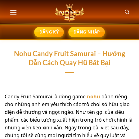
Bỏ
qua
nội
dung
ĐĂNG KÝ
ĐĂNG NHẬP
Nohu Candy Fruit Samurai – Hướng
Dẫn Cách Quay Hũ Bất Bại
Candy Fruit Samurai là dòng game
nohu
dành riêng
cho những anh em yêu thích các trò chơi sở hữu giao
diện dễ thương và ngọt ngào. Như tên gọi của siêu
phẩm, các biểu tượng xuất hiện trong trò chơi chính là
những viên kẹo xinh xắn. Ngay trong bài viết sau đây,
chúng tôi sẽ cùng mọi người tìm hiểu về quy luật và