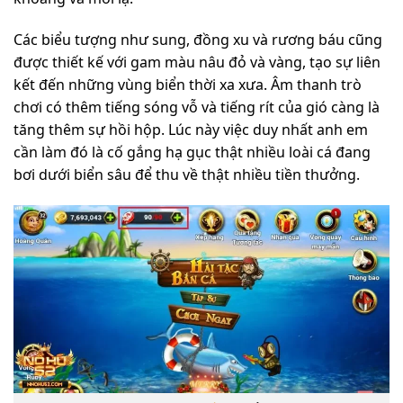
Các biểu tượng như sung, đồng xu và rương báu cũng
được thiết kế với gam màu nâu đỏ và vàng, tạo sự liên
kết đến những vùng biển thời xa xưa. Âm thanh trò
chơi có thêm tiếng sóng vỗ và tiếng rít của gió càng là
tăng thêm sự hồi hộp. Lúc này việc duy nhất anh em
cần làm đó là cố gắng hạ gục thật nhiều loài cá đang
bơi dưới biển sâu để thu về thật nhiều tiền thưởng.