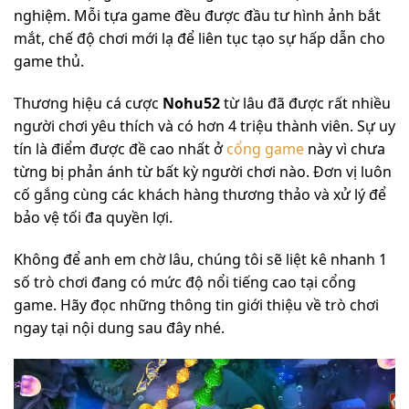
nghiệm. Mỗi tựa game đều được đầu tư hình ảnh bắt
mắt, chế độ chơi mới lạ để liên tục tạo sự hấp dẫn cho
game thủ.
Thương hiệu cá cược
Nohu52
từ lâu đã được rất nhiều
người chơi yêu thích và có hơn 4 triệu thành viên. Sự uy
tín là điểm được đề cao nhất ở
cổng game
này vì chưa
từng bị phản ánh từ bất kỳ người chơi nào. Đơn vị luôn
cố gắng cùng các khách hàng thương thảo và xử lý để
bảo vệ tối đa quyền lợi.
Không để anh em chờ lâu, chúng tôi sẽ liệt kê nhanh 1
số trò chơi đang có mức độ nổi tiếng cao tại cổng
game. Hãy đọc những thông tin giới thiệu về trò chơi
ngay tại nội dung sau đây nhé.