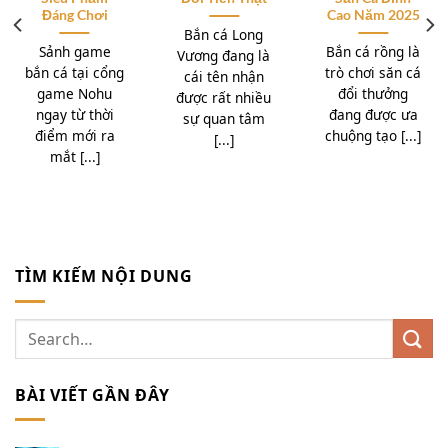
Đáng Chơi
Cao Năm 2025
Bắn cá Long
Sảnh game
Bắn cá rồng là
Vương đang là
bắn cá tại cổng
trò chơi săn cá
cái tên nhận
game Nohu
đổi thưởng
được rất nhiều
ngay từ thời
đang được ưa
sự quan tâm
điểm mới ra
chuộng tạo [...]
[...]
mắt [...]
TÌM KIẾM NỘI DUNG
BÀI VIẾT GẦN ĐÂY