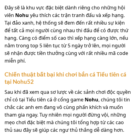
Đây sẽ là khu vực đặc biệt dành riêng cho những hội
viên
Nohu
yêu thích các trận tranh đấu và xếp hạng.
Tại đảo xanh, hệ thống sẽ đem đến rất nhiều sự kiện
để tất cả mọi người cùng nhau thi đấu để có được thứ
hạng. Càng có điểm số cao thì xếp hạng càng lớn, nếu
nằm trong top 5 liên tục từ 5 ngày trở lên, mọi người
sẽ nhận được tiền thưởng cùng với rất nhiều mã code
miễn phí.
Chiến thuật bất bại khi chơi bắn cá Tiểu tiên cá
tại Nohu52
Sau khi đã xem qua sơ lược về các sảnh chơi độc quyền
chỉ có tại Tiểu tiên cá ở cổng game
Nohu
, chúng tôi tin
chắc các anh em đang vô cùng phấn khích và muốn
tham gia ngay. Tuy nhiên mọi người đừng vội, những
mẹo chơi đặc biệt mà chúng tôi tổng hợp từ các cao
thủ sau đây sẽ giúp các ngư thủ thắng dễ dàng hơn.