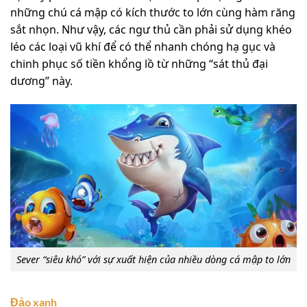
những chú cá mập có kích thước to lớn cùng hàm răng
sắt nhọn. Như vậy, các ngư thủ cần phải sử dụng khéo
léo các loại vũ khí để có thể nhanh chóng hạ gục và
chinh phục số tiền khổng lồ từ những “sát thủ đại
dương” này.
Sever “siêu khó” với sự xuất hiện của nhiều dòng cá mập to lớn
Đảo xanh