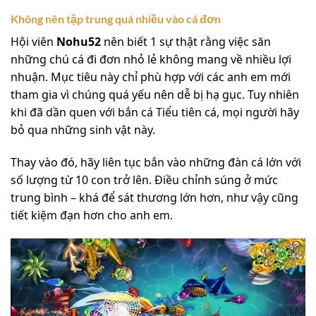
Không nên tập trung quá nhiều vào cá đơn
Hội viên
Nohu52
nên biết 1 sự thật rằng việc săn
những chú cá đi đơn nhỏ lẻ không mang về nhiều lợi
nhuận. Mục tiêu này chỉ phù hợp với các anh em mới
tham gia vì chúng quá yếu nên dễ bị hạ gục. Tuy nhiên
khi đã dần quen với bắn cá Tiểu tiên cá, mọi người hãy
bỏ qua những sinh vật này.
Thay vào đó, hãy liên tục bắn vào những đàn cá lớn với
số lượng từ 10 con trở lên. Điều chỉnh súng ở mức
trung bình – khá để sát thương lớn hơn, như vậy cũng
tiết kiệm đạn hơn cho anh em.