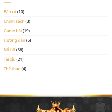
Săn
Nohu52:
Hũ
Game
Cực
Bắn cá
(10)
Slot
Khủng
Đẳng
Chính sách
(3)
Cấp
Dành
Cho
Game bài
(19)
Quý
Ông
Hướng dẫn
(6)
Nổ hũ
(36)
Tài xỉu
(21)
Thể thao
(4)