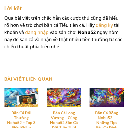
Lời kết
Qua bài viết trên chắc hẳn các cược thủ cũng đã hiểu
rõ hơn về trò chơi bắn cá Tiểu tiên cá. Hãy
đăng ký
tài
khoản và
đăng nhập
vào sân chơi
Nohu52
ngay hôm
nay để săn cá và nhận về thật nhiều tiền thưởng từ các
chiến thuật phía trên nhé.
BÀI VIẾT LIÊN QUAN
Bắn Cá Đổi
Bắn Cá Long
Bắn Cá Rồng
Thưởng
Vương – Cùng
Nohu52 –
Nohu52 – Top 3
Nohu52 Săn Cá
Những Tips
Siêu Phẩm
Đổi Tiền Thật
Săn Cá Đỉnh